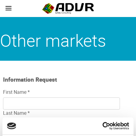
Skip
to
the
content
Other markets
Information Request
First Name *
Last Name *
Company *