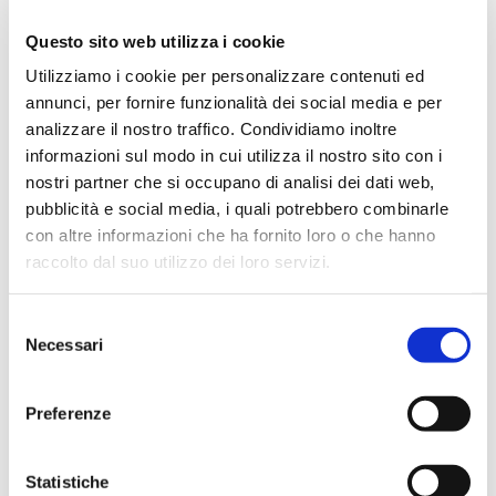
Questo sito web utilizza i cookie
Email
Utilizziamo i cookie per personalizzare contenuti ed
annunci, per fornire funzionalità dei social media e per
analizzare il nostro traffico. Condividiamo inoltre
Mobile Phone
informazioni sul modo in cui utilizza il nostro sito con i
nostri partner che si occupano di analisi dei dati web,
pubblicità e social media, i quali potrebbero combinarle
Request
con altre informazioni che ha fornito loro o che hanno
raccolto dal suo utilizzo dei loro servizi.
Selezione
Necessari
del
consenso
Preferenze
I authorise the processing of my personal data
according to Legislative Decree 196/03 and subsequent
amendments
Statistiche