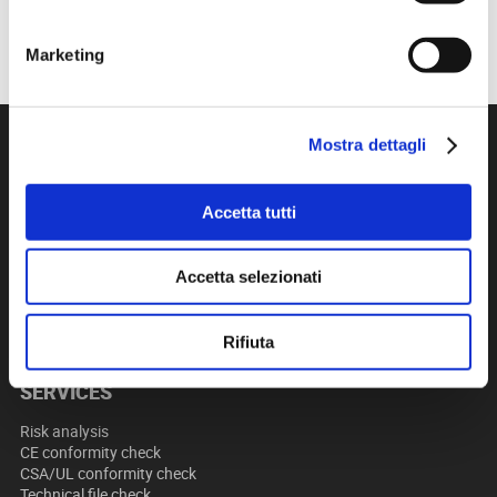
Marketing
Mostra dettagli
WHO WE ARE
ADVR S.r.l. was founded in 2015 by a team of people with many
Accetta tutti
years of experience in the documentation and risk assessment of
automatic machines.
Accetta selezionati
MISSION
We aim to provide the necessary information and provisions to
Rifiuta
ensure operators work safely at all times.
SERVICES
Risk analysis
CE conformity check
CSA/UL conformity check
Technical file check